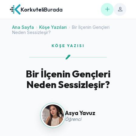
Korkuteli
Burada
Ana Sayfa
›
Köşe Yazıları
›
Bir İlçenin Gençleri
Neden Sessizleşir?
KÖŞE YAZISI
Bir İlçenin Gençleri
Neden Sessizleşir?
Asya Yavuz
Öğrenci