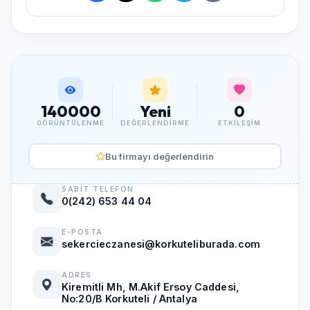
140000
Yeni
0
GÖRÜNTÜLENME
DEĞERLENDIRME
ETKILEŞIM
Bu firmayı değerlendirin
SABIT TELEFON
0(242) 653 44 04
E-POSTA
sekercieczanesi@korkuteliburada.com
ADRES
Kiremitli Mh, M.Akif Ersoy Caddesi,
No:20/B Korkuteli / Antalya