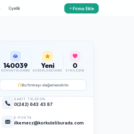
Firma Ekle
Üyelik
140039
Yeni
0
GÖRÜNTÜLENME
DEĞERLENDIRME
ETKILEŞIM
Bu firmayı değerlendirin
SABIT TELEFON
0(242) 643 43 87
E-POSTA
ilkemecz@korkuteliburada.com