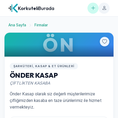
Korkuteli
Burada
Ana Sayfa
Firmalar
ÖN
ŞARKÜTERI, KASAP & ET ÜRÜNLERI
ÖNDER KASAP
ÇİFTLİKTEN KASABA
Önder Kasap olarak siz değerli müşterilerimize
çifliğimizden kasaba en taze ürünlerimiz ile hizmet
vermekteyiz.