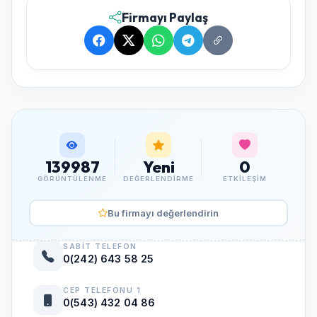
Firmayı Paylaş
139987
Yeni
0
GÖRÜNTÜLENME
DEĞERLENDIRME
ETKILEŞIM
Bu firmayı değerlendirin
SABIT TELEFON
0(242) 643 58 25
CEP TELEFONU 1
0(543) 432 04 86