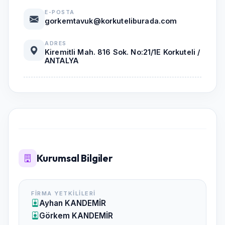
E-POSTA
gorkemtavuk@korkuteliburada.com
ADRES
Kiremitli Mah. 816 Sok. No:21/1E Korkuteli /
ANTALYA
Kurumsal Bilgiler
FIRMA YETKILILERI
Ayhan KANDEMİR
Görkem KANDEMİR