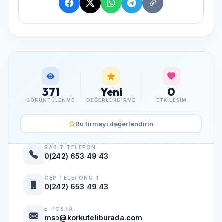
371
Yeni
0
GÖRÜNTÜLENME
DEĞERLENDIRME
ETKILEŞIM
Bu firmayı değerlendirin
SABIT TELEFON
0(242) 653 49 43
CEP TELEFONU 1
0(242) 653 49 43
E-POSTA
msb@korkuteliburada.com