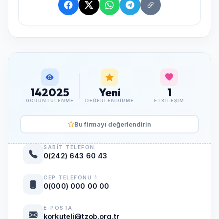
142025
Yeni
1
GÖRÜNTÜLENME
DEĞERLENDIRME
ETKILEŞIM
Bu firmayı değerlendirin
SABIT TELEFON
0(242) 643 60 43
CEP TELEFONU 1
0(000) 000 00 00
E-POSTA
korkuteli@tzob.org.tr