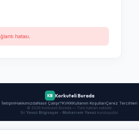
ğlantı hatası.
Korkuteli Burada
KB
İletişim
Hakkımızda
Nasıl Çalışır?
KVKK
Kullanım Koşulları
Çerez Tercihleri
© 2026 Korkuteli Burada — Tüm hakları saklıdır.
Bir
Yavuz Bilgisayar - Muharrem Yavuz
kuruluşudur.