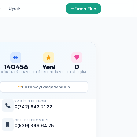
Firma Ekle
Üyelik
140456
Yeni
0
GÖRÜNTÜLENME
DEĞERLENDIRME
ETKILEŞIM
Bu firmayı değerlendirin
SABIT TELEFON
0(242) 643 21 22
CEP TELEFONU 1
0(539) 399 64 25