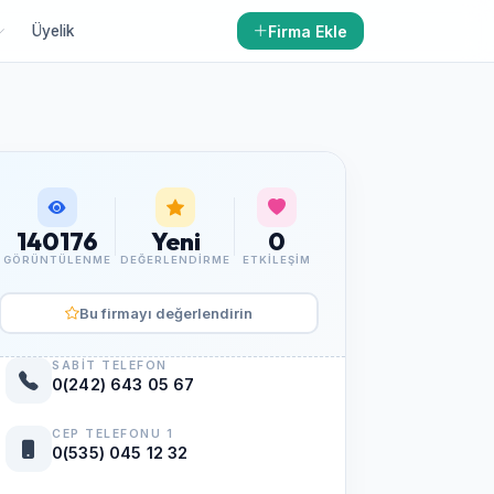
Firma Ekle
Üyelik
140176
Yeni
0
GÖRÜNTÜLENME
DEĞERLENDIRME
ETKILEŞIM
Bu firmayı değerlendirin
SABIT TELEFON
0(242) 643 05 67
CEP TELEFONU 1
0(535) 045 12 32