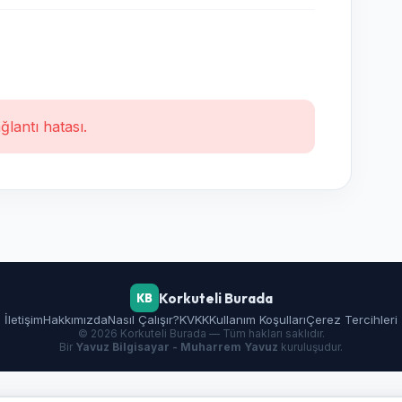
ğlantı hatası.
Korkuteli Burada
KB
İletişim
Hakkımızda
Nasıl Çalışır?
KVKK
Kullanım Koşulları
Çerez Tercihleri
© 2026 Korkuteli Burada — Tüm hakları saklıdır.
Bir
Yavuz Bilgisayar - Muharrem Yavuz
kuruluşudur.