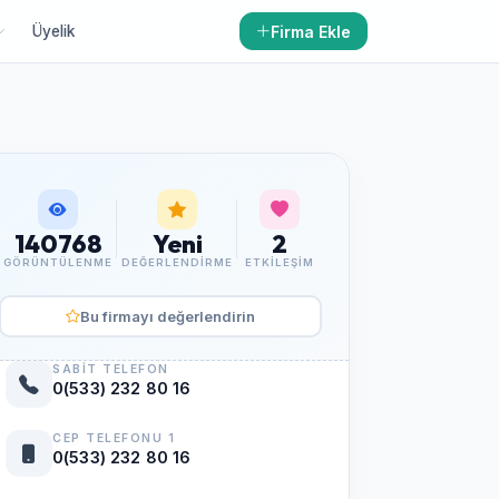
Firma Ekle
Üyelik
140768
Yeni
2
GÖRÜNTÜLENME
DEĞERLENDIRME
ETKILEŞIM
Bu firmayı değerlendirin
SABIT TELEFON
0(533) 232 80 16
CEP TELEFONU 1
0(533) 232 80 16