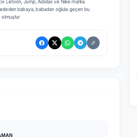
tix Letoon, Jump, Adidas ve Nike marka
. Dededen babaya, babadan oğlula geçen bu
z olmuştur
YAMAN