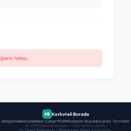
ğlantı hatası.
Korkuteli Burada
KB
İletişim
Hakkımızda
Nasıl Çalışır?
KVKK
Kullanım Koşulları
Çerez Tercihleri
© 2026 Korkuteli Burada — Tüm hakları saklıdır.
Bir
Yavuz Bilgisayar - Muharrem Yavuz
kuruluşudur.