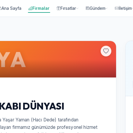
Ana Sayfa
Firmalar
Fırsatlar
Gündem
İletişim
YA
KABI DÜNYASI
a Yaşar Yaman (Hacı Dede) tarafından
aslayan firmamız günümüzde profesyonel hizmet