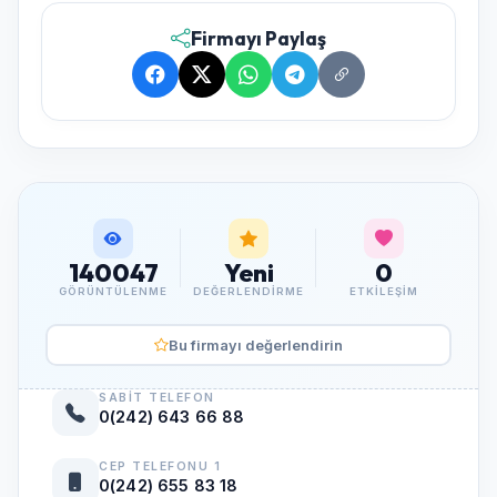
Firmayı Paylaş
140047
Yeni
0
GÖRÜNTÜLENME
DEĞERLENDIRME
ETKILEŞIM
Bu firmayı değerlendirin
SABIT TELEFON
0(242) 643 66 88
CEP TELEFONU 1
0(242) 655 83 18