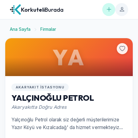
Korkuteli
Burada
Ana Sayfa
Firmalar
YA
AKARYAKIT İSTASYONU
YALÇINOĞLU PETROL
Akaryakıtta Doğru Adres
Yalçınoğlu Petrol olarak siz değerli müşterilerimize
Yazır Köyü ve Kızalcadağ' da hizmet vermekteyiz...