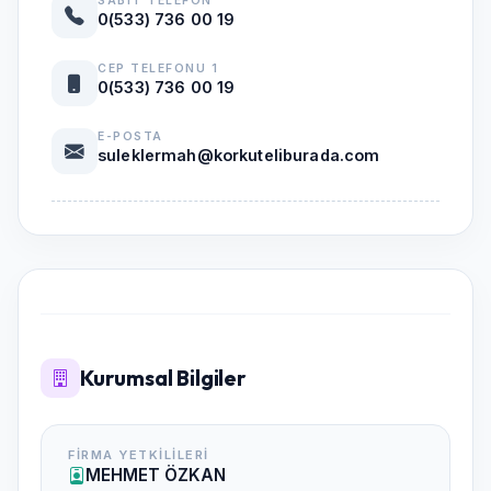
SABIT TELEFON
0(533) 736 00 19
CEP TELEFONU 1
0(533) 736 00 19
E-POSTA
suleklermah@korkuteliburada.com
Kurumsal Bilgiler
FIRMA YETKILILERI
MEHMET ÖZKAN