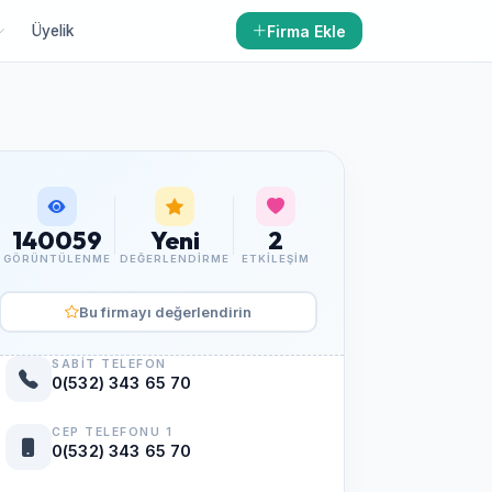
Firma Ekle
Üyelik
140059
Yeni
2
GÖRÜNTÜLENME
DEĞERLENDIRME
ETKILEŞIM
Bu firmayı değerlendirin
SABIT TELEFON
0(532) 343 65 70
CEP TELEFONU 1
0(532) 343 65 70