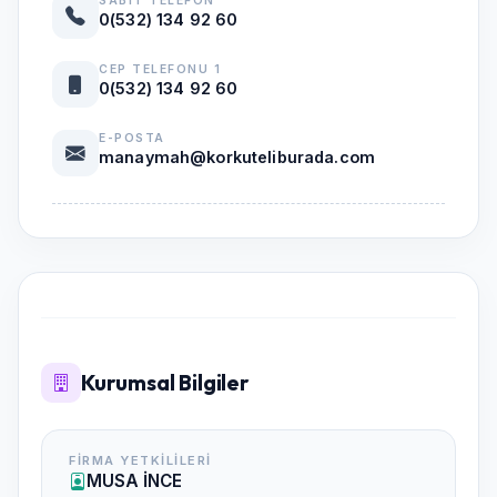
SABIT TELEFON
0(532) 134 92 60
CEP TELEFONU 1
0(532) 134 92 60
E-POSTA
manaymah@korkuteliburada.com
Kurumsal Bilgiler
FIRMA YETKILILERI
MUSA İNCE