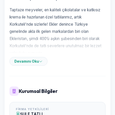
Taptaze meyveler, en kaliteli çikolatalar ve katkısız
krema ile hazırlanan özel tatlılarımız, artık
Korkuteli’nde sizlerle! Ekler denince Türkiye
genelinde akla ilk gelen markalardan biri olan
Ekleristan, şimdi 400’ü aşkın şubesinden biri olarak
Korkuteli’nde de tatlı severlere unutulmaz bir lezzet
yolculuğu sunuyor.
Devamını Oku
Lezzetin merkezinde doğallık ve özenle seçilen
malzemeler yer alıyor. Her bir eklerimizde
kullandığımız Antep’in ilk hasat fıstıkları, mevsimine
göre taze toplanan meyveler ve saf sütle hazırlanan
Kurumsal Bilgiler
kremalar sayesinde damaklarda iz bırakıyoruz.
Tatlıya Duyduğumuz Tutku, Her Lokmada
FIRMA YETKILILERI
Hissedilir
ŞULE TATLI