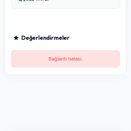
2020 yılında büyük bir tutkuyla yola çıkan Ekleristan,
tatlıyı sadece bir ürün değil, bir yaşam tarzı olarak
benimsedi. Korkuteli şubemizde de bu tutkuyu
sizlerle paylaşmanın mutluluğunu yaşıyoruz. Burada
Değerlendirmeler
sadece tatlı sunmuyoruz; aynı zamanda sıcak, samimi
ve kaliteli bir atmosferde misafirlerimizi ağırlıyoruz.
Bağlantı hatası.
Doğallık Bizim Değişmeyen İlkemiz
Kullandığımız hiçbir üründe aroma verici ya da katkı
maddesi yer almıyor. Her bir malzeme doğal
formunda, hijyenik koşullarda işleniyor ve günlük
olarak üretilen taptaze eklerlerimizle lezzet şöleni
yaşatıyoruz.
Neden Korkuteli Ekleristan Şubesi?