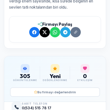
verdiği önem sayesinde, kısa sürede bölgenin en
sevilen tatlı noktalarından biri oldu.
Firmayı Paylaş
305
Yeni
0
GÖRÜNTÜLENME
DEĞERLENDIRME
ETKILEŞIM
Bu firmayı değerlendirin
SABIT TELEFON
0(534) 515 78 17