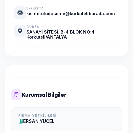
E-POSTA
kismetotodoseme@korkuteliburada.com
ADRES
SANAYİ SİTESİ. B-4 BLOK NO:4
Korkuteli/ANTALYA
Kurumsal Bilgiler
FIRMA YETKILILERI
ERSAN YÜCEL