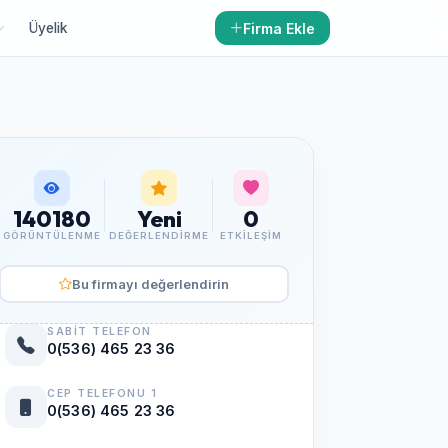
Firma Ekle
Üyelik
140180
Yeni
0
GÖRÜNTÜLENME
DEĞERLENDIRME
ETKILEŞIM
Bu firmayı değerlendirin
SABIT TELEFON
0(536) 465 23 36
CEP TELEFONU 1
0(536) 465 23 36