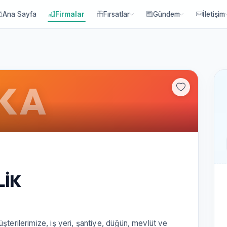
Ana Sayfa
Firmalar
Fırsatlar
Gündem
İletişim
KA
LİK
şterilerimize, iş yeri, şantiye, düğün, mevlüt ve