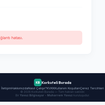
ğlantı hatası.
Korkuteli Burada
KB
İletişim
Hakkımızda
Nasıl Çalışır?
KVKK
Kullanım Koşulları
Çerez Tercihleri
© 2026 Korkuteli Burada — Tüm hakları saklıdır.
Bir
Yavuz Bilgisayar - Muharrem Yavuz
kuruluşudur.