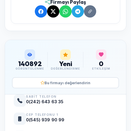
Firmayı Paylaş
140892
Yeni
0
GÖRÜNTÜLENME
DEĞERLENDIRME
ETKILEŞIM
Bu firmayı değerlendirin
SABIT TELEFON
0(242) 643 63 35
CEP TELEFONU 1
0(545) 939 90 99