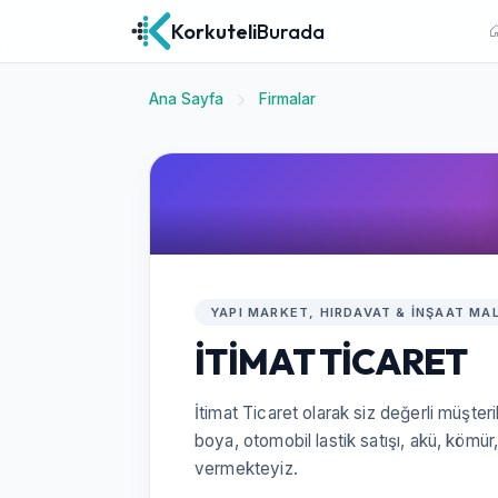
Korkuteli
Burada
Ana Sayfa
Firmalar
YAPI MARKET, HIRDAVAT & İNŞAAT MA
İTİMAT TİCARET
İtimat Ticaret olarak siz değerli müşter
boya, otomobil lastik satışı, akü, kömür
vermekteyiz.