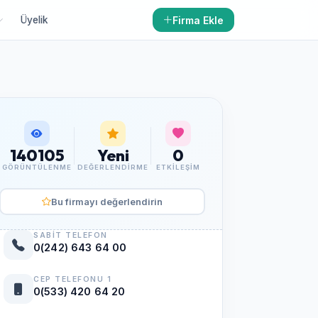
Firma Ekle
Üyelik
140105
Yeni
0
GÖRÜNTÜLENME
DEĞERLENDIRME
ETKILEŞIM
Bu firmayı değerlendirin
SABIT TELEFON
0(242) 643 64 00
CEP TELEFONU 1
0(533) 420 64 20