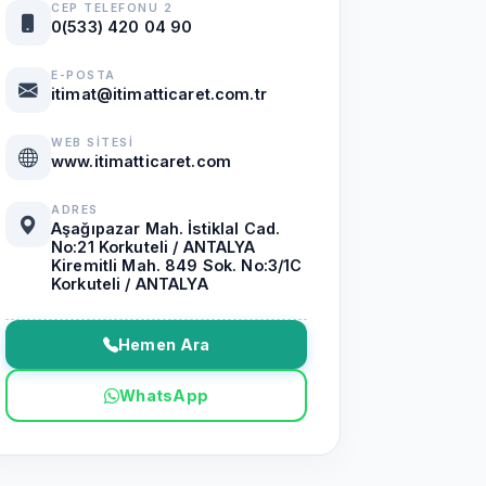
CEP TELEFONU 2
0(533) 420 04 90
E-POSTA
itimat@itimatticaret.com.tr
WEB SITESI
www.itimatticaret.com
ADRES
Aşağıpazar Mah. İstiklal Cad.
No:21 Korkuteli / ANTALYA
Kiremitli Mah. 849 Sok. No:3/1C
Korkuteli / ANTALYA
Hemen Ara
WhatsApp