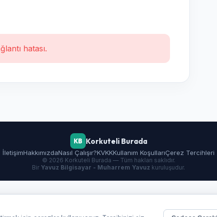
ğlantı hatası.
Korkuteli Burada
KB
İletişim
Hakkımızda
Nasıl Çalışır?
KVKK
Kullanım Koşulları
Çerez Tercihleri
© 2026 Korkuteli Burada — Tüm hakları saklıdır.
Bir
Yavuz Bilgisayar - Muharrem Yavuz
kuruluşudur.