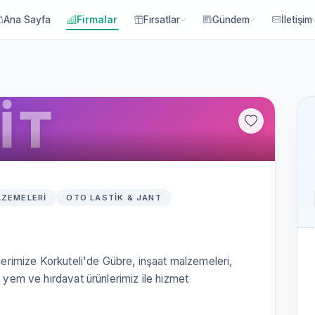
Ana Sayfa
Firmalar
Fırsatlar
Gündem
İletişim
İT
LZEMELERI
OTO LASTIK & JANT
ilerimize Korkuteli'de Gübre, inşaat malzemeleri,
, yem ve hırdavat ürünlerimiz ile hizmet