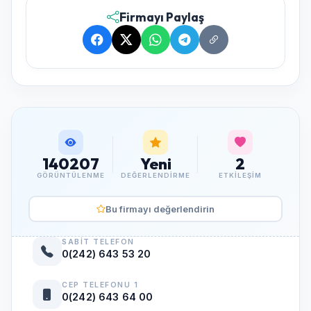
Firmayı Paylaş
140207
Yeni
2
GÖRÜNTÜLENME
DEĞERLENDIRME
ETKILEŞIM
Bu firmayı değerlendirin
SABIT TELEFON
0(242) 643 53 20
CEP TELEFONU 1
0(242) 643 64 00