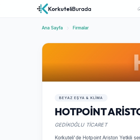
Korkuteli
Burada
Ana Sayfa
Firmalar
BEYAZ EŞYA & KLIMA
HOTPOİNT ARİSTO
GEDİKOĞLU TİCARET
Korkuteli'de Hotpoint Ariston Yetkili s