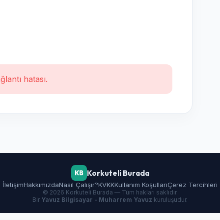
ğlantı hatası.
Korkuteli Burada
KB
İletişim
Hakkımızda
Nasıl Çalışır?
KVKK
Kullanım Koşulları
Çerez Tercihleri
© 2026 Korkuteli Burada — Tüm hakları saklıdır.
Bir
Yavuz Bilgisayar - Muharrem Yavuz
kuruluşudur.