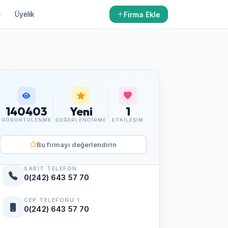
Firma Ekle
Üyelik
140403
Yeni
1
GÖRÜNTÜLENME
DEĞERLENDIRME
ETKILEŞIM
Bu firmayı değerlendirin
SABIT TELEFON
0(242) 643 57 70
CEP TELEFONU 1
0(242) 643 57 70