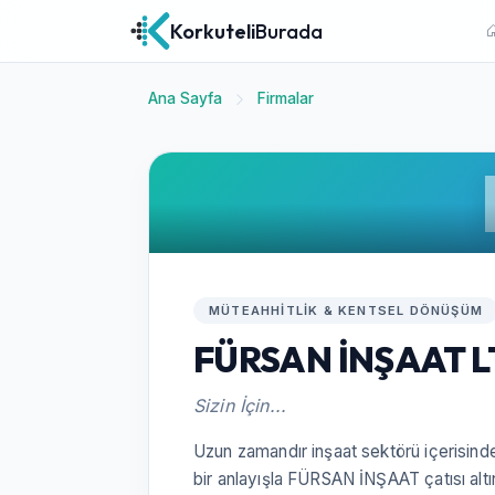
Korkuteli
Burada
Ana Sayfa
Firmalar
MÜTEAHHITLIK & KENTSEL DÖNÜŞÜM
FÜRSAN İNŞAAT L
Sizin İçin...
Uzun zamandır inşaat sektörü içerisind
bir anlayışla FÜRSAN İNŞAAT çatısı altın