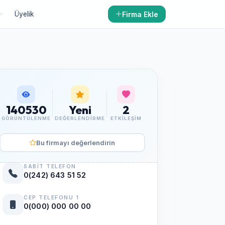
Firma Ekle
Üyelik
140530
Yeni
2
GÖRÜNTÜLENME
DEĞERLENDIRME
ETKILEŞIM
Bu firmayı değerlendirin
SABIT TELEFON
0(242) 643 51 52
CEP TELEFONU 1
0(000) 000 00 00