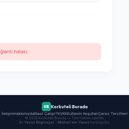
ğlantı hatası.
Korkuteli Burada
KB
İletişim
Hakkımızda
Nasıl Çalışır?
KVKK
Kullanım Koşulları
Çerez Tercihleri
© 2026 Korkuteli Burada — Tüm hakları saklıdır.
Bir
Yavuz Bilgisayar - Muharrem Yavuz
kuruluşudur.