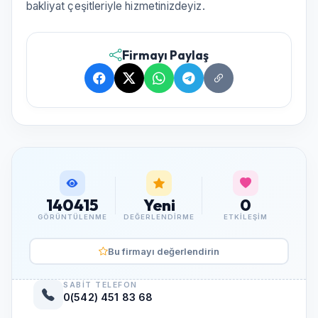
bakliyat çeşitleriyle hizmetinizdeyiz.
Firmayı Paylaş
140415
Yeni
0
GÖRÜNTÜLENME
DEĞERLENDIRME
ETKILEŞIM
Bu firmayı değerlendirin
SABIT TELEFON
0(542) 451 83 68