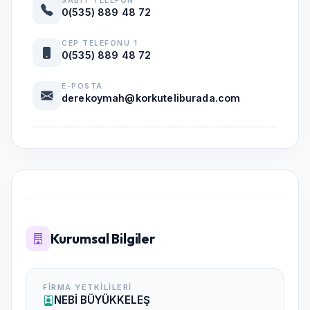
SABIT TELEFON
0(535) 889 48 72
CEP TELEFONU 1
0(535) 889 48 72
E-POSTA
derekoymah@korkuteliburada.com
Kurumsal Bilgiler
FIRMA YETKILILERI
NEBİ BÜYÜKKELEŞ