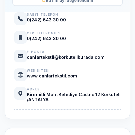
Bu firmayı değerlendirin
SABIT TELEFON
0(242) 643 30 00
CEP TELEFONU 1
0(242) 643 30 00
E-POSTA
canlartekstil@korkuteliburada.com
WEB SITESI
www.canlartekstil.com
ADRES
Kiremitli Mah .Belediye Cad.no.12 Korkuteli
/ANTALYA