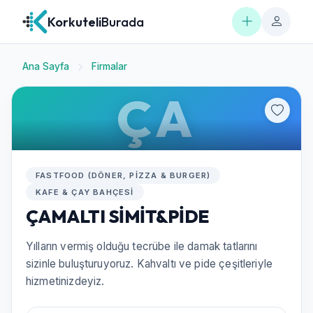
Korkuteli
Burada
Ana Sayfa
Firmalar
ÇA
FASTFOOD (DÖNER, PIZZA & BURGER)
KAFE & ÇAY BAHÇESI
ÇAMALTI SİMİT&PİDE
Yılların vermiş olduğu tecrübe ile damak tatlarını
sizinle buluşturuyoruz. Kahvaltı ve pide çeşitleriyle
hizmetinizdeyiz.