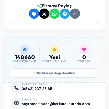
Firmayı Paylaş
140660
Yeni
0
GÖRÜNTÜLENME
DEĞERLENDIRME
ETKILEŞIM
Bu firmayı değerlendirin
SABIT TELEFON
0(543) 237 35 85
E-POSTA
bayramaltindas@korkuteliburada.com