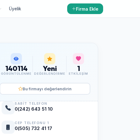
Firma Ekle
Üyelik
140114
Yeni
1
GÖRÜNTÜLENME
DEĞERLENDIRME
ETKILEŞIM
Bu firmayı değerlendirin
SABIT TELEFON
0(242) 643 51 10
CEP TELEFONU 1
0(505) 732 41 17