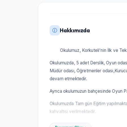
Hakkımızda
Okulumuz, Korkuteli'nin İlk ve Tek 
Okulumuzda, 5 adet Derslik, Oyun odas
Müdür odası, Öğretmenler odası,Kurucu
devam etmektedir.
Ayrıca okulumuzun bahçesinde Oyun Par
Okulumuzda Tam gün Eğitim yapılmakta 
kahvaltısı verilmektedir.
Okulumuzda SERVİS hizmeti mevcuttur