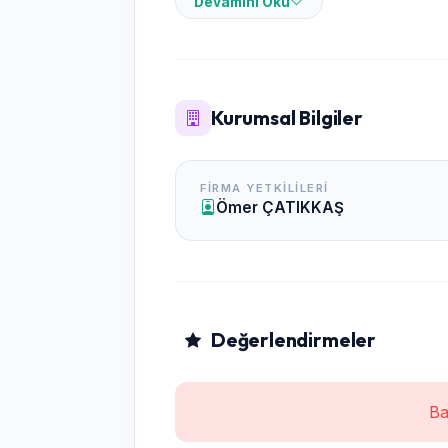
Devamını Oku
Okulumuz, Eğitim-Öğretim hizmetine başla
temini, Eğitim araç ve gereçlerinin sa
yeterliliği, Kaliteli yönetim anlayışı, Ö
Kurumsal Bilgiler
kadromuzla,
Korkuteli'de örnek teşkil eden, ileriye 
FIRMA YETKILILERI
HİZM
Ömer ÇATIKKAŞ
Değerlendirmeler
Ba