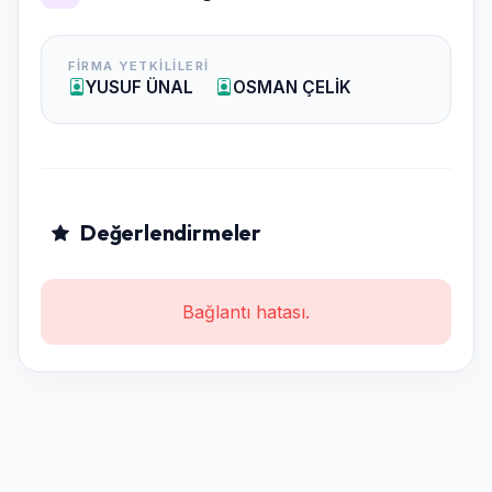
💼
Hizmet Alanlarımız
FIRMA YETKILILERI
YUSUF ÜNAL
OSMAN ÇELİK
Yaşam Konteynerleri
Ofis ve Şantiye Konteynerleri
WC & Duş Üniteleri
Değerlendirmeler
Modüler Prefabrik Yapılar
İsteğe Özel Projeler ve Tasarımlar
Bağlantı hatası.
Güneş Enerji Sistemleri Kurulumu
🔧
Size Özel Üretim, İhtiyacınıza Uygun
Çözümler
ANTOS, müşterilerinin ihtiyaçlarını ön planda tutarak