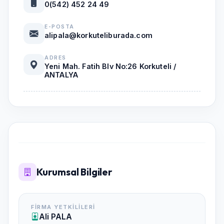
0(542) 452 24 49
E-POSTA
alipala@korkuteliburada.com
ADRES
Yeni Mah. Fatih Blv No:26 Korkuteli /
ANTALYA
Kurumsal Bilgiler
FIRMA YETKILILERI
Ali PALA