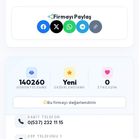
Firmayı Paylaş
140260
Yeni
0
GÖRÜNTÜLENME
DEĞERLENDIRME
ETKILEŞIM
Bu firmayı değerlendirin
SABIT TELEFON
0(537) 232 11 15
CEP TELEFONU 1