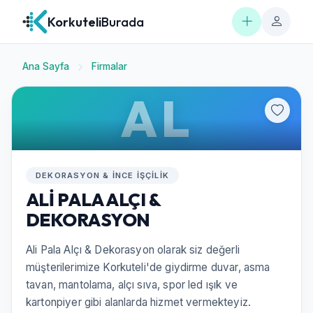
Korkuteli
Burada
Ana Sayfa
Firmalar
AL
DEKORASYON & İNCE İŞÇILIK
ALİ PALA ALÇI &
DEKORASYON
Ali Pala Alçı & Dekorasyon olarak siz değerli
müşterilerimize Korkuteli'de giydirme duvar, asma
tavan, mantolama, alçı sıva, spor led ışık ve
kartonpiyer gibi alanlarda hizmet vermekteyiz.