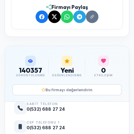
Firmayı Paylaş
140357
Yeni
0
GÖRÜNTÜLENME
DEĞERLENDIRME
ETKILEŞIM
Bu firmayı değerlendirin
SABIT TELEFON
0(532) 688 27 24
CEP TELEFONU 1
0(532) 688 27 24