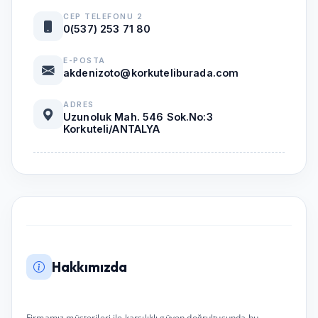
CEP TELEFONU 2
0(537) 253 71 80
E-POSTA
akdenizoto@korkuteliburada.com
ADRES
Uzunoluk Mah. 546 Sok.No:3
Korkuteli/ANTALYA
Hakkımızda
Firmamız müşterileri ile karşılıklı güven doğrultusunda bu